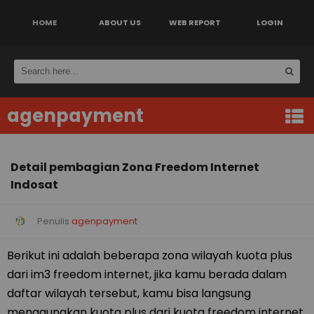
HOME
ABOUT US
WEB REPORT
LOGIN
agenpayment
Detail pembagian Zona Freedom Internet
Indosat
Penulis
agenpayment
Berikut ini adalah beberapa zona wilayah kuota plus
dari im3 freedom internet, jika kamu berada dalam
daftar wilayah tersebut, kamu bisa langsung
menggunakan kuota plus dari kuota freedom internet