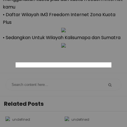
kamu
• Daftar Wilayah IM3 Freedom Internet Zona Kuota
Plus
• Sedangkan Untuk Wilayah Kalisumapa dan Sumatra
Related Posts
undefined
undefined